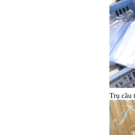
Trụ cầu 