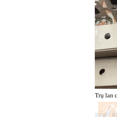
Trụ lan 