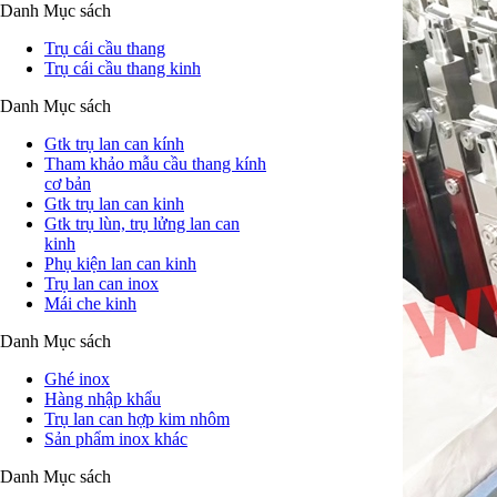
Danh Mục sách
Trụ cái cầu thang
Trụ cái cầu thang kinh
Danh Mục sách
Gtk trụ lan can kính
Tham khảo mẫu cầu thang kính
cơ bản
Gtk trụ lan can kinh
Gtk trụ lùn, trụ lửng lan can
kinh
Phụ kiện lan can kinh
Trụ lan can inox
Mái che kinh
Danh Mục sách
Ghé inox
Hàng nhập khẩu
Trụ lan can hợp kim nhôm
Sản phẩm inox khác
Danh Mục sách