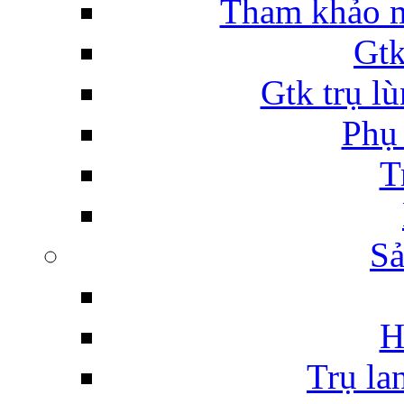
Tham khảo m
Gtk
Gtk trụ lù
Phụ 
T
Sả
H
Trụ la