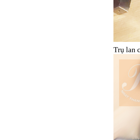
Trụ lan 