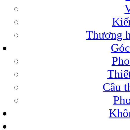
V
Kiế
Thương h
Góc
Pho
Thiế
Cầu t
Pho
Khôn