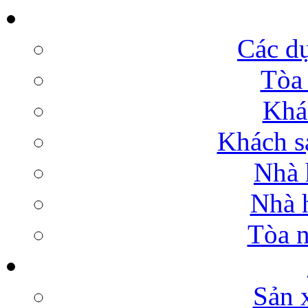
Các dự
Tòa 
Khá
Khách sạ
Nhà 
Nhà h
Tòa n
Sản 