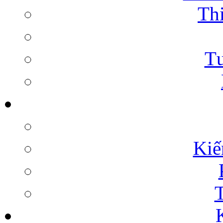
Thi
Tư
Kiế
T