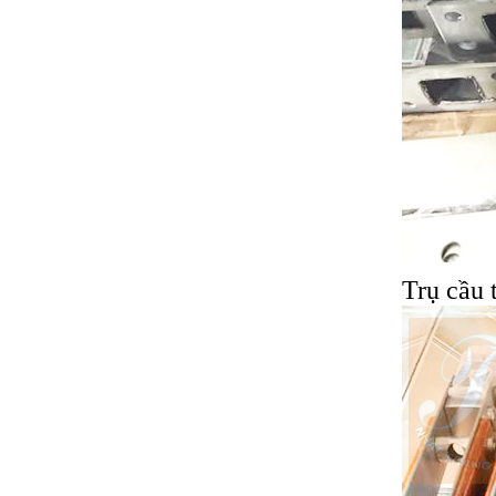
Trụ cầu 