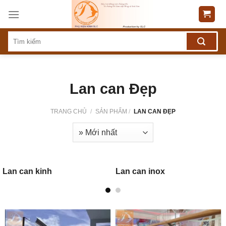
Skip
to
content
Lan can Đẹp
TRANG CHỦ
/
SẢN PHẨM
/
LAN CAN ĐẸP
Lan can kinh
Lan can inox