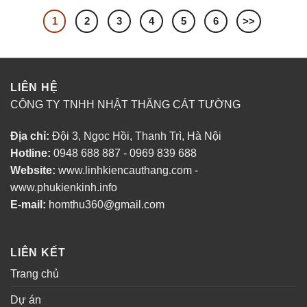
1
2
3
4
5
6
>>
LIÊN HỆ
CÔNG TY TNHH NHẬT THĂNG CÁT TƯỜNG
Địa chỉ:
Đội 3, Ngọc Hồi, Thanh Trì, Hà Nội
Hotline:
0948 688 887 - 0969 839 688
Website:
www.linhkiencauthang.com -
www.phukienkinh.info
E-mail:
homthu360@gmail.com
LIÊN KẾT
Trang chủ
Dự án