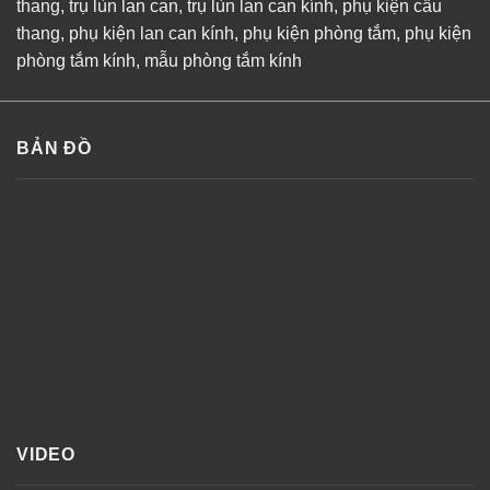
thang
,
trụ lùn lan can
,
trụ lùn lan can kính
,
phụ kiện cầu
thang
,
phụ kiện lan can kính
,
phụ kiện phòng tắm
,
phụ kiện
phòng tắm kính
,
mẫu phòng tắm kính
BẢN ĐỒ
VIDEO