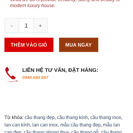
modern luxury house.
THÊM VÀO GIỎ
MUA NGAY
LIÊN HỆ TƯ VẤN, ĐẶT HÀNG:
0948 688 887
Từ khóa:
cầu thang đẹp
,
cầu thang kính
,
cầu thang inox
,
lan can kính
,
lan can inox
,
mẫu cầu thang đẹp
,
mẫu lan
can đẹp
,
cầu thang phong thuy
,
cầu thang gỗ
,
cầu thang