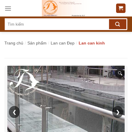
Skip
to
content
Trang chủ
/
Sản phẩm
/
Lan can Đẹp
/
Lan can kinh
🔍
❮
❯