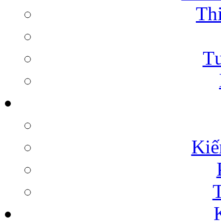
Thi
Tư
Kiế
T