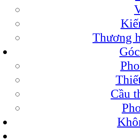
V
Kiế
Thương h
Góc
Pho
Thiế
Cầu t
Pho
Khôn