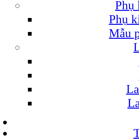
Phụ 
Phụ k
Mẫu p
La
La
T