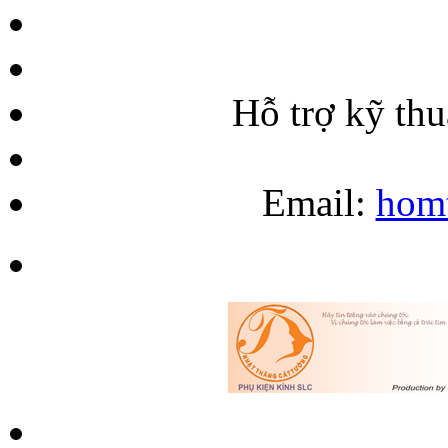
Hỗ trợ kỹ th
Email:
hom