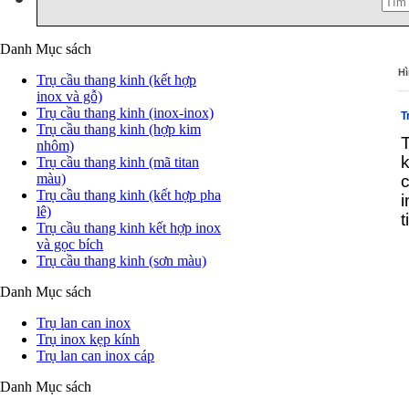
Danh Mục sách
Hì
Trụ cầu thang kinh (kết hợp
inox và gỗ)
Trụ cầu thang kinh (inox-inox)
T
Trụ cầu thang kinh (hợp kim
T
nhôm)
k
Trụ cầu thang kinh (mã titan
màu)
c
Trụ cầu thang kinh (kết hợp pha
i
lê)
t
Trụ cầu thang kinh kết hợp inox
và gọc bích
Trụ cầu thang kinh (sơn màu)
Danh Mục sách
Trụ lan can inox
Trụ inox kẹp kính
Trụ lan can inox cáp
Danh Mục sách