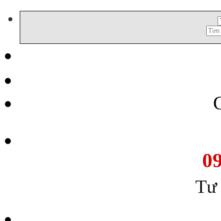
C
d
Tìm
m
kiếm:
0
Tư 