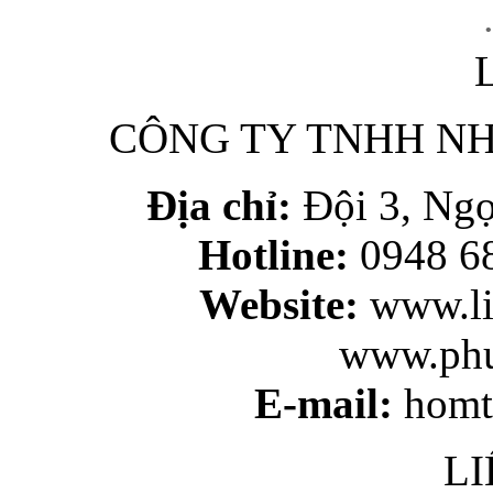
•
L
CÔNG TY TNHH N
Địa chỉ:
Đội 3, Ngọ
Hotline:
0948 68
Website:
www.li
www.phu
E-mail:
homt
LI