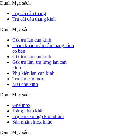
Danh Mục sách
Trụ cái cầu thang
Trụ cái cầu thang kinh
Danh Mục sách
Gtk trụ lan can kính
Tham khảo mẫu cầu thang kính
cơ bản
Gtk trụ lan can kinh
Gtk trụ lùn, trụ lửng lan can
kinh
Phụ kiện lan can kinh
Trụ lan can inox
Mái che kinh
Danh Mục sách
Ghé inox
Hàng nhập khẩu
Trụ lan can hợp kim nhôm
Sản phẩm inox khác
Danh Mục sách