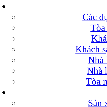
Các dự
Tòa 
Khá
Khách sạ
Nhà 
Nhà h
Tòa n
Sản 