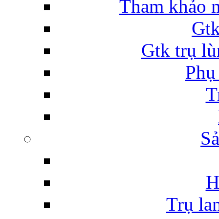
Tham khảo m
Gtk
Gtk trụ lù
Phụ 
T
Sả
H
Trụ la