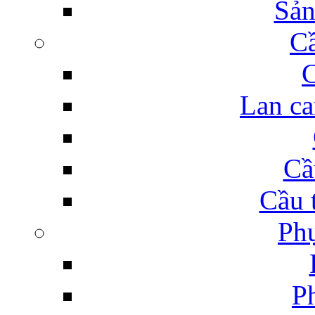
Sản
C
C
Lan ca
Cầ
Cầu 
Phụ
Ph