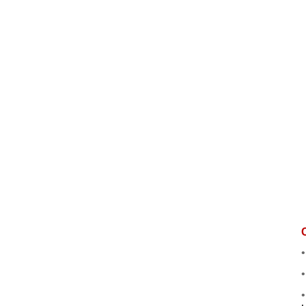
•
•
•