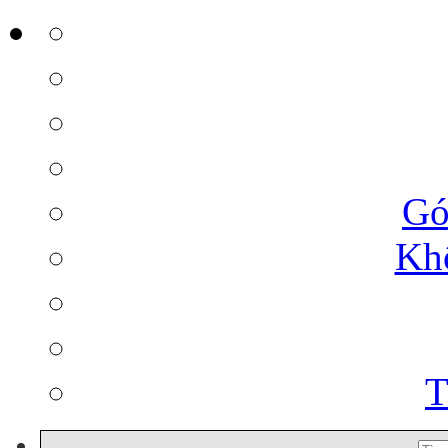
Gó
Kh
T