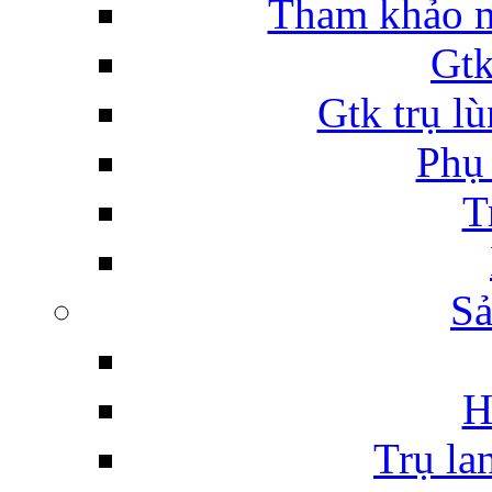
Tham khảo m
Gtk
Gtk trụ lù
Phụ 
T
Sả
H
Trụ la