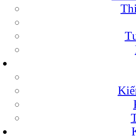
Thi
Tư
Kiế
T