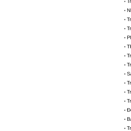
T
•
N
•
T
•
T
•
P
•
T
•
T
•
T
•
S
•
T
•
T
•
T
•
Đ
•
B
•
T
•