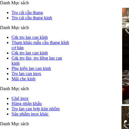
Danh Mục sách
Trụ cái cầu thang
Trụ cái cầu thang kinh
Danh Mục sách
Gtk trụ lan can kính
Tham khảo mẫu cầu thang kính
cơ bản
Gtk trụ lan can kinh
Gtk trụ lùn, trụ lửng lan can
kinh
Phụ kiện lan can kinh
Trụ lan can inox
Mái che kinh
Danh Mục sách
Ghé inox
Hàng nhập khẩu
Trụ lan can hợp kim nhôm
Sản phẩm inox khác
Danh Mục sách