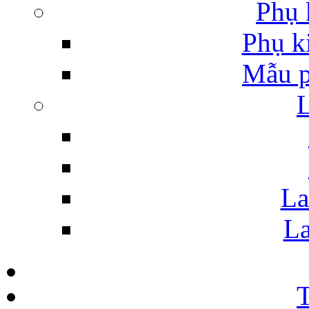
Phụ 
Phụ k
Mẫu p
La
La
T