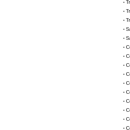
T
•
T
•
T
•
S
•
S
•
C
•
C
•
C
•
C
•
C
•
C
•
C
•
C
•
C
•
C
•