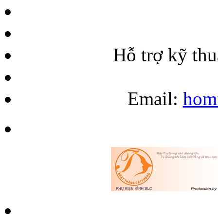
Hỗ trợ kỹ th
Email:
hom