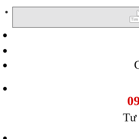
C
d
Tìm
m
kiếm:
0
Tư 