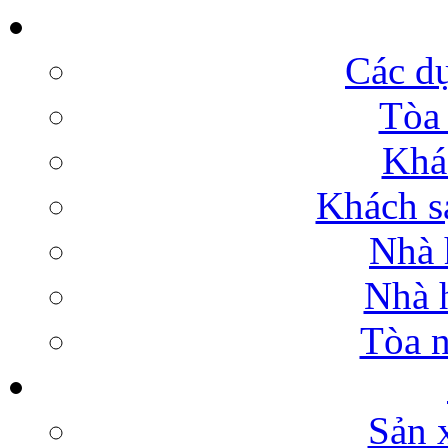
Các dự
Tòa 
Khá
Khách sạ
Nhà 
Nhà h
Tòa n
Sản 