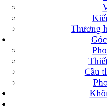
V
Kiế
Thương h
Góc
Pho
Thiế
Cầu t
Pho
Khôn