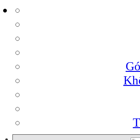
Gó
Kh
T