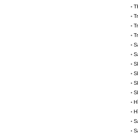
T
•
T
•
T
•
T
•
S
•
S
•
S
•
S
•
S
•
S
•
H
•
H
•
S
•
S
•