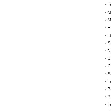
T
•
M
•
M
•
H
•
T
•
S
•
N
•
S
•
C
•
S
•
T
•
B
•
P
•
T
•