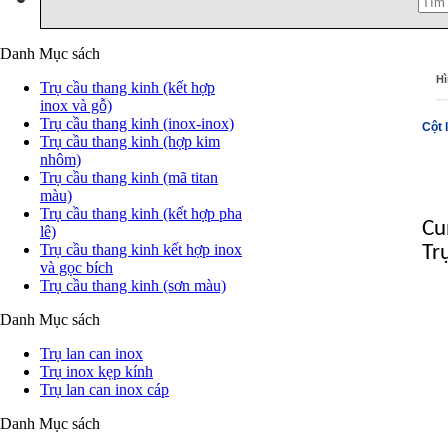
Danh Mục sách
Hì
Trụ cầu thang kinh (kết hợp
inox và gỗ)
Trụ cầu thang kinh (inox-inox)
Cột
Trụ cầu thang kinh (hợp kim
nhôm)
Trụ cầu thang kinh (mã titan
màu)
Trụ cầu thang kinh (kết hợp pha
Cun
lê)
Trụ cầu thang kinh kết hợp inox
Tru
và gọc bích
Trụ cầu thang kinh (sơn màu)
Trụ
kin
Danh Mục sách
tha
can
Trụ lan can inox
con
Trụ inox kẹp kính
Trụ lan can inox cáp
Danh Mục sách