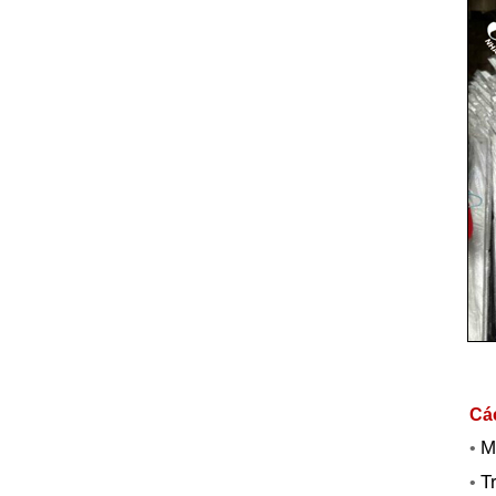
Các
M
•
T
•