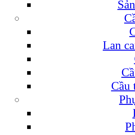
Sản
C
C
Lan ca
Cầ
Cầu 
Phụ
Ph