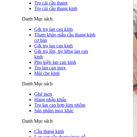
Trụ cái cầu thang
Trụ cái cầu thang kinh
Danh Mục sách
Gtk trụ lan can kính
Tham khảo mẫu cầu thang kính
cơ bản
Gtk trụ lan can kinh
Gtk trụ lùn, trụ lửng lan can
kinh
Phụ kiện lan can kinh
Trụ lan can inox
Mái che kinh
Danh Mục sách
Ghé inox
Hàng nhập khẩu
Trụ lan can hợp kim nhôm
Sản phẩm inox khác
Danh Mục sách
Cầu thang kinh
Lan can cầu thang inox gỗ