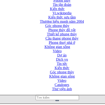
Phong thủy
Tin tập đoàn
Kiến thức
Vi.wikipedia
Kiến thức sưu tầm
Thương hiệu mạnh năm 2004
Góc phong thủy
Phong thủy đồ vật
Thiết kế phung thủy
Cầu thang phong thủy
Phong thuỷ nhà ở
Không gian sống
Video
Dự án
Dich vụ
Tin tức
Kiến thức
Góc phong thủy
Không gian sống
Video
Cataloges
Thư viện ảnh