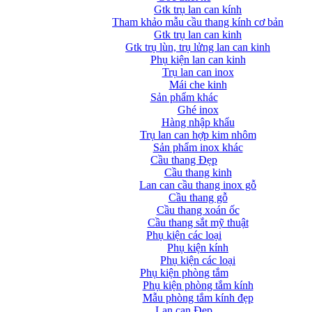
Gtk trụ lan can kính
Tham khảo mẫu cầu thang kính cơ bản
Gtk trụ lan can kinh
Gtk trụ lùn, trụ lửng lan can kinh
Phụ kiện lan can kinh
Trụ lan can inox
Mái che kinh
Sản phẩm khác
Ghé inox
Hàng nhập khẩu
Trụ lan can hợp kim nhôm
Sản phẩm inox khác
Cầu thang Đẹp
Cầu thang kinh
Lan can cầu thang inox gỗ
Cầu thang gỗ
Cầu thang xoán ốc
Cầu thang sắt mỹ thuật
Phụ kiện các loại
Phụ kiện kính
Phụ kiện các loại
Phụ kiện phòng tắm
Phụ kiện phòng tắm kính
Mẫu phòng tắm kính đẹp
Lan can Đẹp