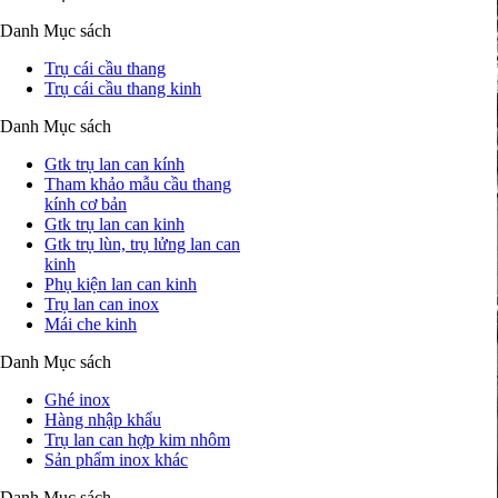
Danh Mục sách
Trụ cái cầu thang
Trụ cái cầu thang kinh
Danh Mục sách
Gtk trụ lan can kính
Tham khảo mẫu cầu thang
kính cơ bản
Gtk trụ lan can kinh
Gtk trụ lùn, trụ lửng lan can
kinh
Phụ kiện lan can kinh
Trụ lan can inox
Mái che kinh
Danh Mục sách
Ghé inox
Hàng nhập khẩu
Trụ lan can hợp kim nhôm
Sản phẩm inox khác
Danh Mục sách