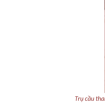
Trụ cầu tha