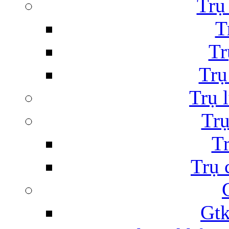
Trụ
T
Tr
Trụ
Trụ 
Trụ
Tr
Trụ 
Gtk