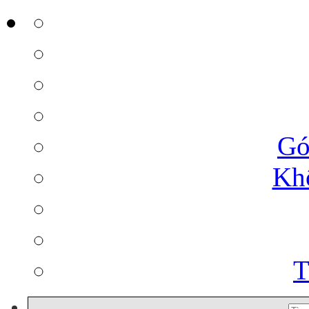
Gó
Kh
T