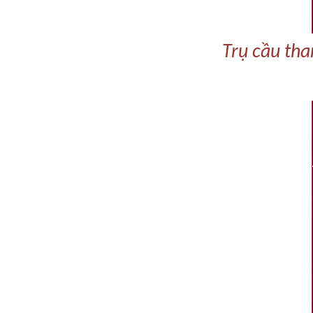
Trụ cầu tha