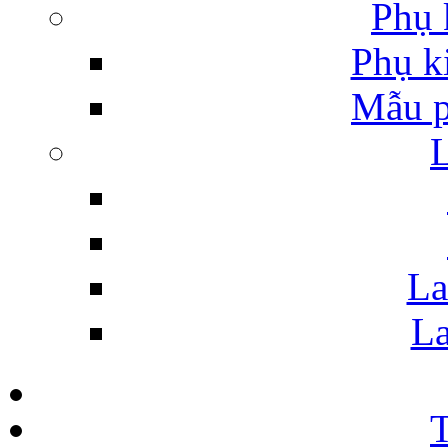
Phụ 
Phụ k
Mẫu p
La
La
T