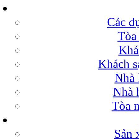
Các dự
Tòa 
Khá
Khách sạ
Nhà 
Nhà h
Tòa n
Sản 