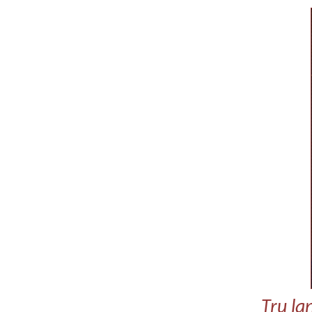
Trụ la