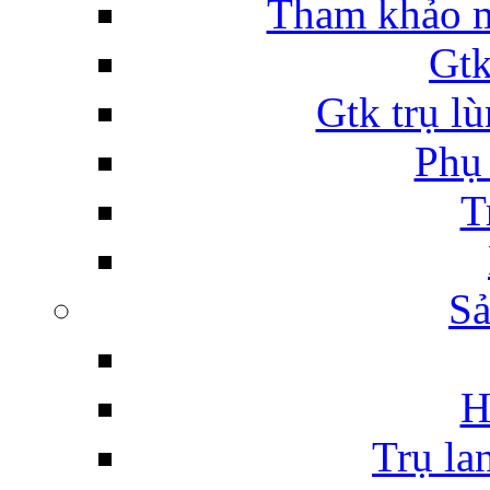
Tham khảo m
Gtk
Gtk trụ lù
Phụ 
T
Sả
H
Trụ la