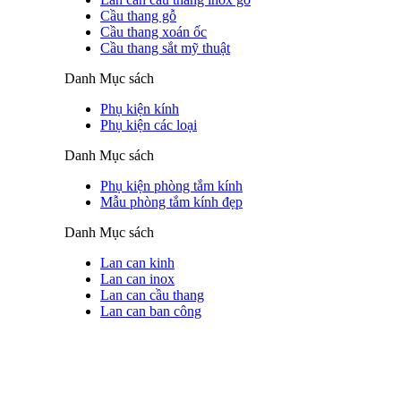
Cầu thang gỗ
Cầu thang xoán ốc
Cầu thang sắt mỹ thuật
Danh Mục sách
Phụ kiện kính
Phụ kiện các loại
Danh Mục sách
Phụ kiện phòng tắm kính
Mẫu phòng tắm kính đẹp
Danh Mục sách
Lan can kinh
Lan can inox
Lan can cầu thang
Lan can ban công