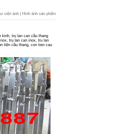
ư viện ảnh
|
Hình ảnh sản phẩm
n kinh, trụ lan can cầu thang
nox, trụ lan can inox, tru lan
on tiện cầu thang, con tien cau