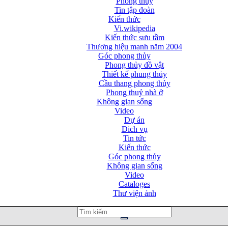
Phong thủy
Tin tập đoàn
Kiến thức
Vi.wikipedia
Kiến thức sưu tầm
Thương hiệu mạnh năm 2004
Góc phong thủy
Phong thủy đồ vật
Thiết kế phung thủy
Cầu thang phong thủy
Phong thuỷ nhà ở
Không gian sống
Video
Dự án
Dich vụ
Tin tức
Kiến thức
Góc phong thủy
Không gian sống
Video
Cataloges
Thư viện ảnh