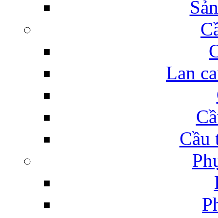
Sản
C
C
Lan ca
Cầ
Cầu 
Phụ
Ph