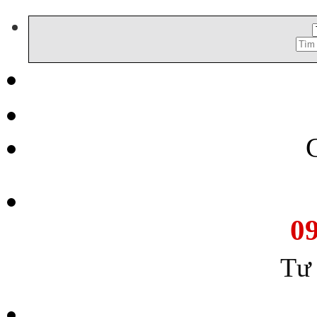
C
d
Tìm
m
kiếm:
0
Tư 