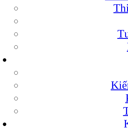
Thi
Tư
Kiế
T