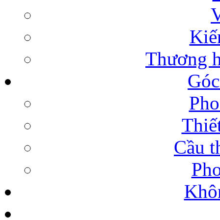
V
Kiế
Thương h
Góc
Pho
Thiế
Cầu t
Pho
Khôn