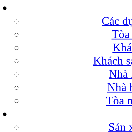
Các dự
Tòa 
Khá
Khách sạ
Nhà 
Nhà h
Tòa n
Sản 