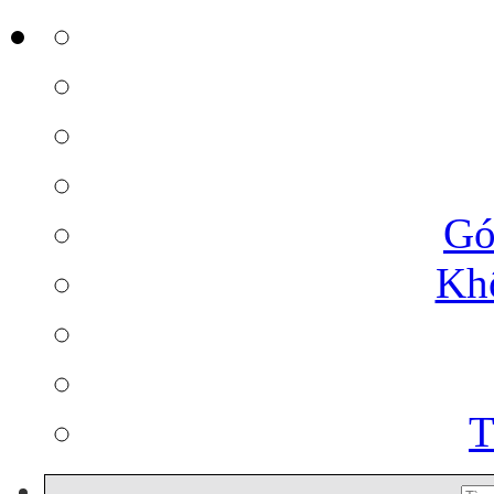
Gó
Kh
T