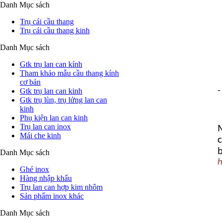
Danh Mục sách
Trụ cái cầu thang
Trụ cái cầu thang kinh
Danh Mục sách
Gtk trụ lan can kính
Tham khảo mẫu cầu thang kính
cơ bản
-
Gtk trụ lan can kinh
Gtk trụ lùn, trụ lửng lan can
kinh
Phụ kiện lan can kinh
Trụ lan can inox
M
Mái che kinh
c
Danh Mục sách
h
Ghé inox
Hàng nhập khẩu
Trụ lan can hợp kim nhôm
Sản phẩm inox khác
Danh Mục sách