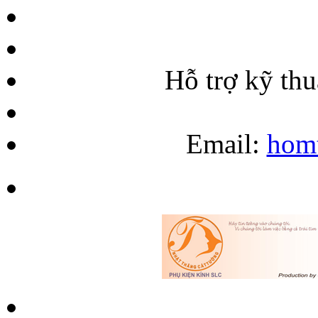
Hỗ trợ kỹ th
Email:
hom