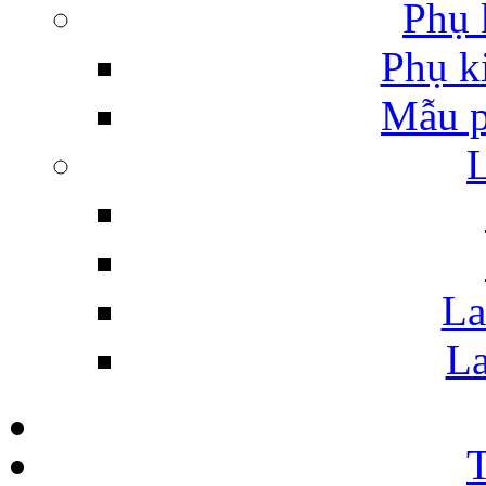
Phụ 
Phụ k
Mẫu p
La
La
T