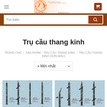
Skip
to
content
Trụ cầu thang kinh
TRANG CHỦ
/
SẢN PHẨM
/
TRỤ CẦU THANG KINH
/
TRỤ CẦU THANG
KINH (SƠN MÀU)