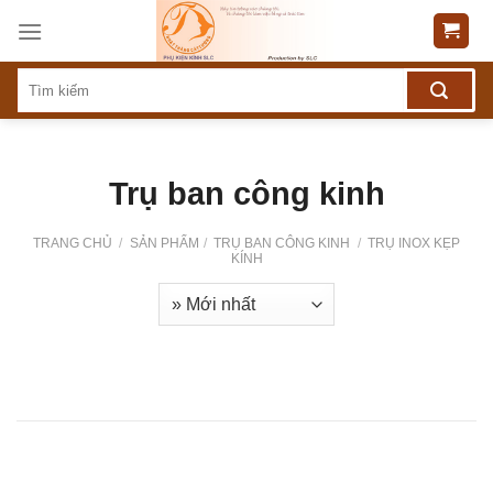
Skip
to
content
Trụ ban công kinh
TRANG CHỦ
/
SẢN PHẨM
/
TRỤ BAN CÔNG KINH
/
TRỤ INOX KẸP
KÍNH