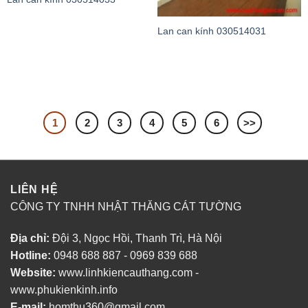
Lan can kính 030514031
1
2
3
4
5
6
>>
LIÊN HỆ
CÔNG TY TNHH NHẬT THĂNG CÁT TƯỜNG
Địa chỉ:
Đội 3, Ngọc Hồi, Thanh Trì, Hà Nội
Hotline:
0948 688 887 - 0969 839 688
Website:
www.linhkiencauthang.com -
www.phukienkinh.info
E-mail:
homthu360@gmail.com