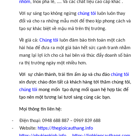
nhôm
, Inox pha lê, .... Và các chất liệu cao cấp khác .
Với sự sáng tạo không ngừng
chúng tôi
luôn luôn thay
đổi và cho ra những mẫu mới để theo kịp phong cách và
tạo sự khác biệt về mậu mã trên thị trường.
Về giá cả:
Chúng tôi
luôn đảm bảo tính toán một cách
hài hòa để đưa ra một giá bán hết sức cạnh tranh nhằm
mang lại lợi ích cho cả hai bên và thúc đẩy doanh số bán
ra thị trường ngày một nhiều hơn.
Với
sự chân thành, trái tim ấm áp và chu đáo
chúng tôi
xin được chào đón tất cả khách hàng tới thăm chúng tôi,
chúng tôi
mong mốn
tạo dựng mối quan hệ hợp tác để
tạo nên một tương lai tươi sáng cùng các bạn.
Mọi thông tin liên hệ:
-
Điện thoại: 0948 688 887 – 0969 839 688
-
Website:
https://thegioicauthang.info