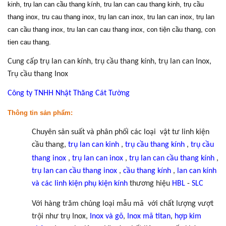
kinh, trụ lan can cầu thang kính, tru lan can cau thang kinh, trụ cầu
thang inox, tru cau thang inox, trụ lan can inox, tru lan can inox, trụ lan
can cầu thang inox, tru lan can cau thang inox, con tiện cầu thang, con
tien cau thang.
Cung cấp trụ lan can kính, trụ cầu thang kính, trụ lan can Inox,
Trụ cầu thang Inox
Công ty TNHH Nhật Thăng Cát Tường
Thông tin sản phẩm:
Chuyên sản suất và phân phối các loại
vật tư linh kiện
cầu thang,
trụ lan can
kinh
,
trụ cầu thang kính
,
trụ cầu
thang inox
,
trụ lan can inox
,
trụ lan can cầu thang kính
,
trụ lan can cầu thang inox
,
cầu thang kính
,
lan can kính
và các linh kiện phụ kiện kính
thương hiệu
HBL
-
SLC
Với hàng trăm chủng loại mẫu mã
với chất lượng vượt
trội như trụ Inox,
Inox và gõ
,
Inox mã titan
,
hợp kim