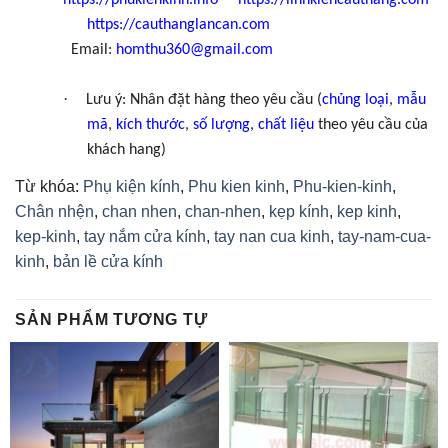
https://phukienkinh.info
https://linhkiencauthang.com
https://cauthanglancan.com
Email:
homthu360@gmail.com
·
Lưu ý: Nhân đặt hàng theo yêu cầu (
chủng loại
,
mẫu
mã
,
kích thước
,
số lượng
,
chất liệu
theo yêu cầu của
khách hang)
Từ khóa:
Phụ kiện kính
,
Phu kien kinh
,
Phu-kien-kinh
,
Chân nhện
,
chan nhen
,
chan-nhen
,
kẹp kính
,
kep kinh
,
kep-kinh
,
tay nắm cửa kính
,
tay nan cua kinh
,
tay-nam-cua-
kinh
,
bản lề cửa kính
SẢN PHẨM TƯƠNG TỰ