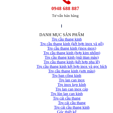
0948 688 887
Tư vấn bán hàng
DANH MỤC SẢN PHẨM
Trụ cầu thang kinh
Trụ cầu thang kinh (kết hợp inox và gỗ)
Trụ cầu thang kinh (inox-inox)
Trụ cầu thang kinh (hợp kim nhôm)
Trụ cầu thang kinh (mã titan màu)
Trụ cầu thang kinh (kết hợp pha lê)
Trụ cầu thang kinh kết hợp inox và gọc bích
Trụ cầu thang kinh (sơn màu)
Trụ ban công kinh
Trụ lan can inox
Trụ inox kẹp kính
Trụ lan can inox cáp
Trụ lùn lan can kinh
Trụ cái cầu thang
Trụ cái cầu thang
Trụ cái cầu thang kinh
Góc thiết kế