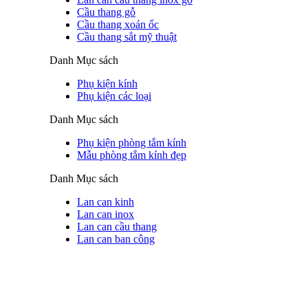
Cầu thang gỗ
Cầu thang xoán ốc
Cầu thang sắt mỹ thuật
Danh Mục sách
Phụ kiện kính
Phụ kiện các loại
Danh Mục sách
Phụ kiện phòng tắm kính
Mẫu phòng tắm kính đẹp
Danh Mục sách
Lan can kinh
Lan can inox
Lan can cầu thang
Lan can ban công